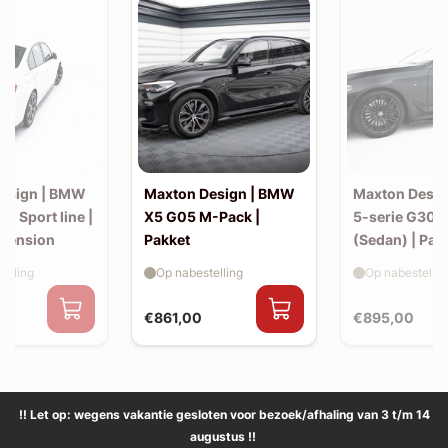
esign | BMW
Maxton Design | BMW
Maxton Desi
30 Sport line |
X5 G05 M-Pack |
5-serie G30 
xtension
Pakket
(Sedan) | Pak
elling
Op nabestelling
Op nabestellin
€861,00
€895,00
!! Let op: wegens vakantie gesloten voor bezoek/afhaling van 3 t/m 14
augustus !!