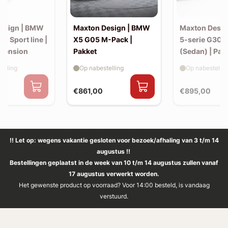
esign | BMW
Maxton Design | BMW
Maxton Desi
30 Sport line |
X5 G05 M-Pack |
5-serie G30 
xtension
Pakket
(Sedan) | Pak
elling
Op nabestelling
Op nabestellin
€861,00
€895,00
!! Let op: wegens vakantie gesloten voor bezoek/afhaling van 3 t/m 14
augustus !!
Bestellingen geplaatst in de week van 10 t/m 14 augustus zullen vanaf
17 augustus verwerkt worden.
Het gewenste product op voorraad? Voor 14:00 besteld, is vandaag
verstuurd.