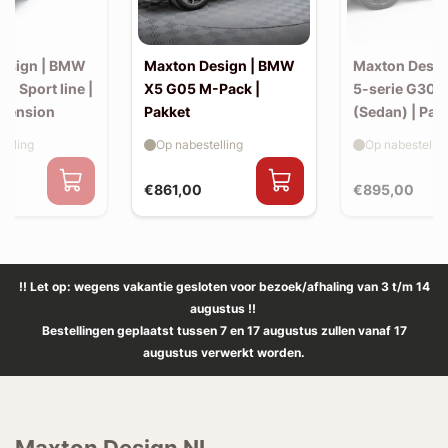
esign | BMW
Maxton Design | BMW
Maxton Desi
30 Sport line |
X5 G05 M-Pack |
5-serie G30 
xtension
Pakket
(Sedan) | Pak
elling
Op nabestelling
Op nabestellin
€861,00
€895,00
!! Let op: wegens vakantie gesloten voor bezoek/afhaling van 3 t/m 14
augustus !!
Bestellingen geplaatst tussen 7 en 17 augustus zullen vanaf 17
augustus verwerkt worden.