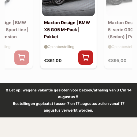
esign | BMW
Maxton Design | BMW
Maxton Desi
30 Sport line |
X5 G05 M-Pack |
5-serie G30 
xtension
Pakket
(Sedan) | Pak
elling
Op nabestelling
Op nabestellin
€861,00
€895,00
!! Let op: wegens vakantie gesloten voor bezoek/afhaling van 3 t/m 14
augustus !!
Bestellingen geplaatst tussen 7 en 17 augustus zullen vanaf 17
augustus verwerkt worden.