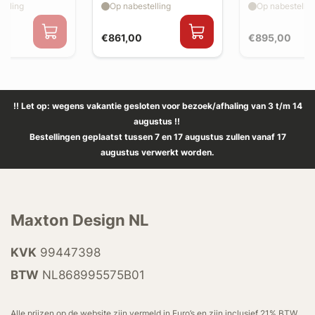
elling
Op nabestelling
Op nabestellin
€861,00
€895,00
!! Let op: wegens vakantie gesloten voor bezoek/afhaling van 3 t/m 14
augustus !!
Bestellingen geplaatst tussen 7 en 17 augustus zullen vanaf 17
augustus verwerkt worden.
Maxton Design NL
KVK
99447398
BTW
NL868995575B01
Alle prijzen op de website zijn vermeld in Euro’s en zijn inclusief 21% BTW.