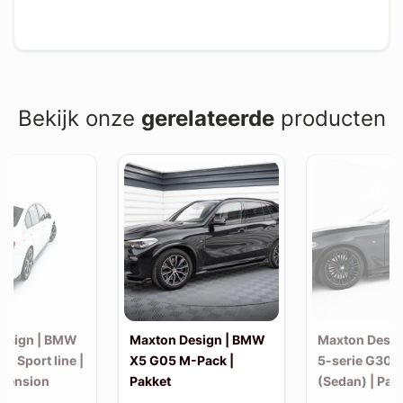
Bekijk onze
gerelateerde
producten
esign | BMW
Maxton Design | BMW
Maxton Desi
30 Sport line |
X5 G05 M-Pack |
5-serie G30 
xtension
Pakket
(Sedan) | Pak