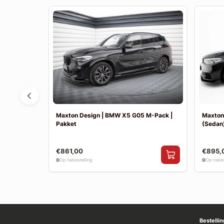
F30 Sport
Maxton Design | BMW X5 G05 M-Pack |
Maxton
Pakket
(Sedan)
€861,00
€895,
Op nabestelling
Op nabes
Bestelli