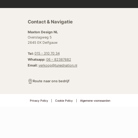
Contact & Navigatie
Maxton Design NL
Overslagweg 5
2645 EK Delfgauw
Tel:
015 - 310 70 34
Whatsapp:
06 – 82387682
Email:
verkoop@tunednation.nl
Route naar ons bedrijf
Privacy Policy
|
Cookie Policy
|
Algemene voorwaarden