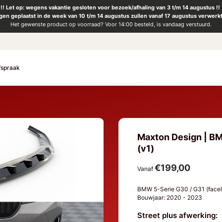
!! Let op: wegens vakantie gesloten voor bezoek/afhaling van 3 t/m 14 augustus !!
ngen geplaatst in de week van 10 t/m 14 augustus zullen vanaf 17 augustus verwerk
Het gewenste product op voorraad? Voor 14:00 besteld, is vandaag verstuurd.
fspraak
Maxton Design | BMW
(v1)
€199,00
Vanaf
BMW 5-Serie G30 / G31 (facel
Bouwjaar: 2020 - 2023
Street plus afwerking: