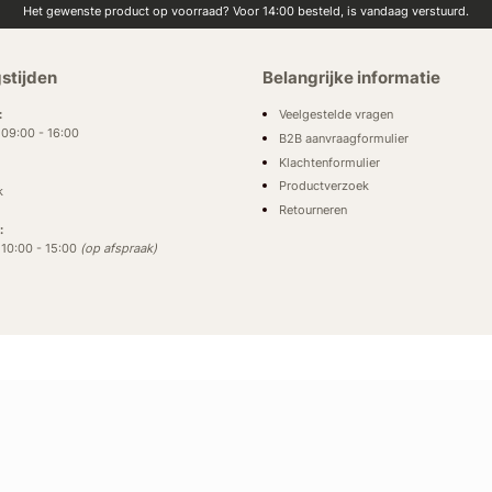
Het gewenste product op voorraad? Voor 14:00 besteld, is vandaag verstuurd.
stijden
Belangrijke informatie
Veelgestelde vragen
:
: 09:00 - 16:00
B2B aanvraagformulier
Klachtenformulier
Productverzoek
k
Retourneren
:
: 10:00 - 15:00
(op afspraak)