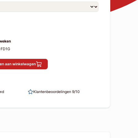
 weken
-FD1G
en aan winkelwagen
uwd
Klantenbeoordelingen 9/10