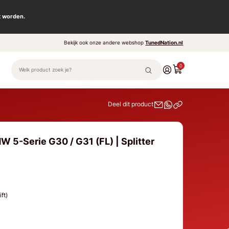
t worden.
Bekijk ook onze andere webshop
TunedNation.nl
0
Deel dit product
 5-Serie G30 / G31 (FL) | Splitter
ift)