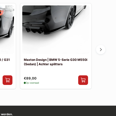
 / G31
Maxton Design | BMW 5-Serie G30 M550i
Maxton De
(Sedan) | Achter splitters
Pakket
€89,00
€841,00
Op voorraad
Op voorraad
t worden.