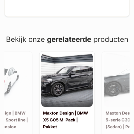
Bekijk onze
gerelateerde
producten
esign | BMW
Maxton Design | BMW
Maxton Desi
30 Sport line |
X5 G05 M-Pack |
5-serie G30 
xtension
Pakket
(Sedan) | Pak