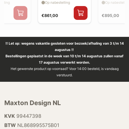
elling
Op nabestelling
Op nabestellin
€861,00
€895,00
!! Let op: wegens vakantie gesloten voor bezoek/afhaling van 3 t/m 14
augustus !!
Bestellingen geplaatst in de week van 10 t/m 14 augustus zullen vanaf
17 augustus verwerkt worden.
Het gewenste product op voorraad? Voor 14:00 besteld, is vandaag
verstuurd.
Maxton Design NL
KVK
99447398
BTW
NL868995575B01