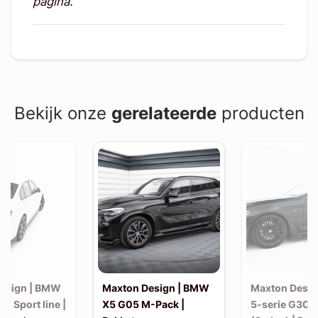
pagina.
Bekijk onze
gerelateerde
producten
esign | BMW
Maxton Design | BMW
Maxton Desi
30 Sport line |
X5 G05 M-Pack |
5-serie G30 