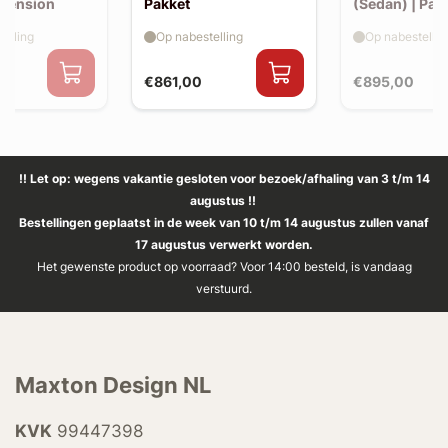
xtension
Pakket
(Sedan) | Pak
elling
Op nabestelling
Op nabestellin
€861,00
€895,00
!! Let op: wegens vakantie gesloten voor bezoek/afhaling van 3 t/m 14
augustus !!
Bestellingen geplaatst in de week van 10 t/m 14 augustus zullen vanaf
17 augustus verwerkt worden.
Het gewenste product op voorraad? Voor 14:00 besteld, is vandaag
verstuurd.
Maxton Design NL
KVK
99447398