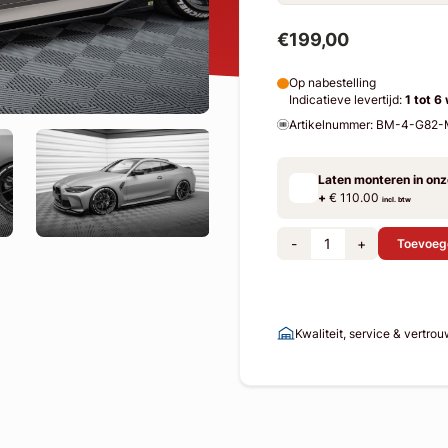
€199,00
Op nabestelling
Indicatieve levertijd:
1 tot 6
Artikelnummer: BM-4-G82
Laten monteren in on
+
€ 110.00
incl. btw
-
+
Toevoeg
Kwaliteit, service & vertro