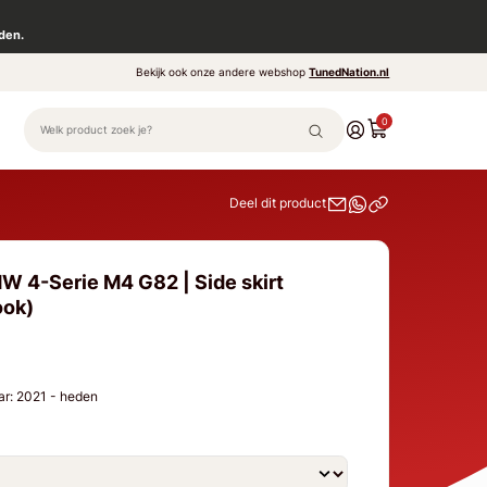
den.
Bekijk ook onze andere webshop
TunedNation.nl
0
Deel dit product
W 4-Serie M4 G82 | Side skirt
ook)
r: 2021 - heden