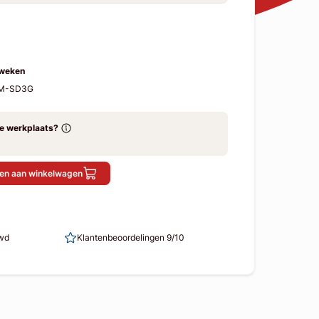
 weken
-M-SD3G
ze werkplaats?
en aan winkelwagen
uwd
Klantenbeoordelingen 9/10