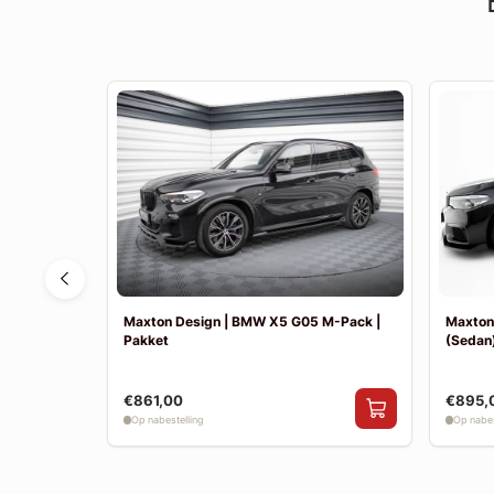
F30 Sport
Maxton Design | BMW X5 G05 M-Pack |
Maxton
Pakket
(Sedan)
€861,00
€895,
Op nabestelling
Op nabes