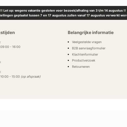
!! Let op: wegens vakantie gesloten voor bezoek/afhaling van 3 t/m 14 augustus !!
tellingen geplaatst tussen 7 en 17 augustus zullen vanaf 17 augustus verwerkt wor
stijden
Belangrijke informatie
Veelgestelde vragen
:
: 09:00 - 16:00
B2B aanvraagformulier
Klachtenformulier
Productverzoek
k
Retourneren
:
: 10:00 - 15:00
(op afspraak)