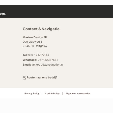
den.
Contact & Navigatie
Maxton Design NL
Overslagweg 5
2645 EK Delfgauw
Tel:
015 - 310 70 34
Whatsapp:
06 – 82387682
Email:
verkoop@tunednation.nl
Route naar ons bedrijf
Privacy Policy
|
Cookie Policy
|
Algemene voorwaarden