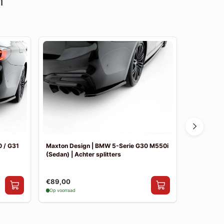
n
 / G31
Maxton Design | BMW 5-Serie G30 M550i
Maxton De
(Sedan) | Achter splitters
Pakket
€89,00
€841,00
Op voorraad
Op voorraad