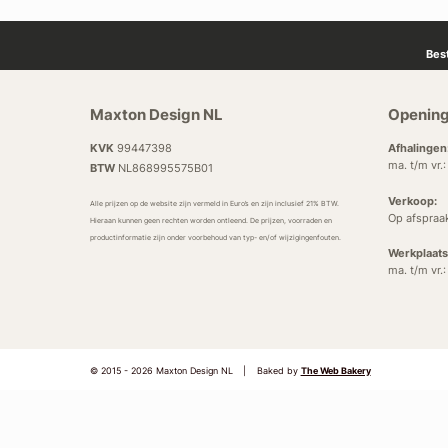
Bes
Maxton Design NL
Opening
KVK
99447398
Afhalingen
ma. t/m vr.
BTW
NL868995575B01
Verkoop:
Alle prijzen op de website zijn vermeld in Euro’s en zijn inclusief 21% BTW.
Op afspraa
Hieraan kunnen geen rechten worden ontleend. De prijzen, voorraden en
productinformatie zijn onder voorbehoud van typ- en/of wijzigingenfouten.
Werkplaats
ma. t/m vr.
© 2015 - 2026 Maxton Design NL
|
Baked by
The Web Bakery