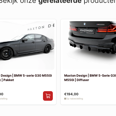
Bekijk onze
gerelateerde
producte
 Design | BMW 5-serie G30 M550i
Maxton Design | BMW 5-Serie G30
 | Pakket
M550i | Diffuser
00
€194,00
telling
Op nabestelling