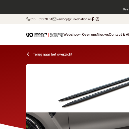
Bes
015 - 310 70 34
verkoop@tunednation.nl
Webshop
Over ons
Nieuws
Contact & A
Terug naar het overzicht