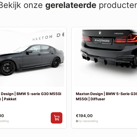
Bekijk onze
gerelateerde
producte
 Design | BMW 5-serie G30 M550i
Maxton Design | BMW 5-Serie G30
 | Pakket
M550i | Diffuser
00
€194,00
telling
Op nabestelling