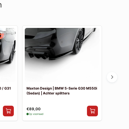
n
 / G31
Maxton Design | BMW 5-Serie G30 M550i
Maxton De
(Sedan) | Achter splitters
Pakket
€89,00
€841,00
Op voorraad
Op voorraad