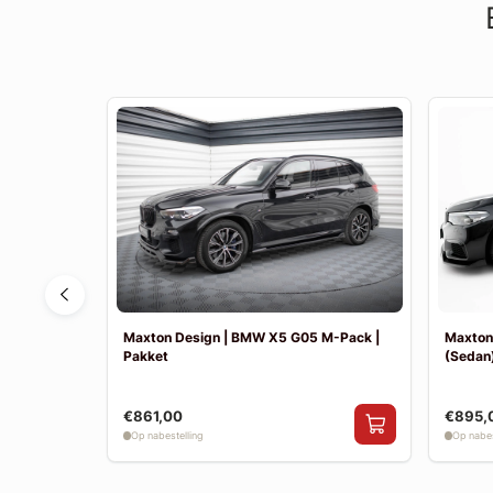
F30 Sport
Maxton Design | BMW X5 G05 M-Pack |
Maxton
Pakket
(Sedan)
€861,00
€895,
Op nabestelling
Op nabes