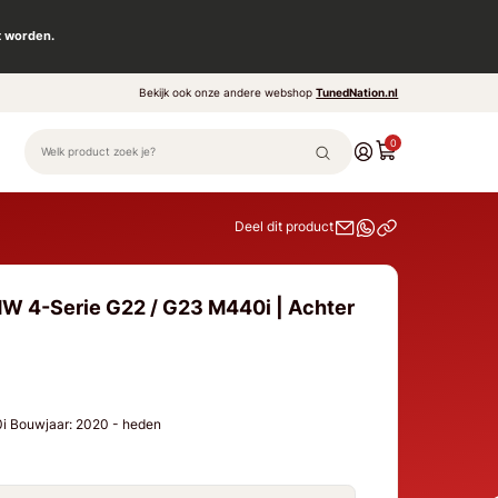
t worden.
Bekijk ook onze andere webshop
TunedNation.nl
0
Deel dit product
W 4-Serie G22 / G23 M440i | Achter
i Bouwjaar: 2020 - heden