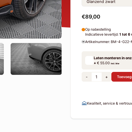
€89,00
Op nabestelling
Indicatieve levertijd:
1 tot 6
Artikelnummer: BM-4-G2
Laten monteren in on
+
€ 55.00
incl. btw
-
+
Toevoeg
Kwaliteit, service & vertro