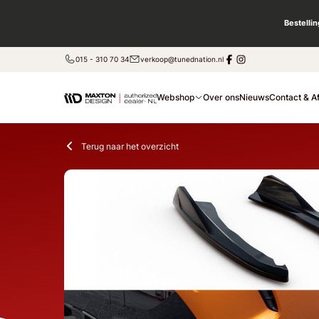
Bestelli
015 - 310 70 34
verkoop@tunednation.nl
Webshop
Over ons
Nieuws
Contact & A
Terug naar het overzicht