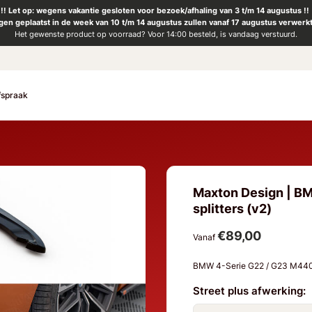
!! Let op: wegens vakantie gesloten voor bezoek/afhaling van 3 t/m 14 augustus !!
ngen geplaatst in de week van 10 t/m 14 augustus zullen vanaf 17 augustus verwerk
Het gewenste product op voorraad? Voor 14:00 besteld, is vandaag verstuurd.
fspraak
Maxton Design | BM
splitters (v2)
€89,00
Vanaf
BMW 4-Serie G22 / G23 M440
Street plus afwerking: