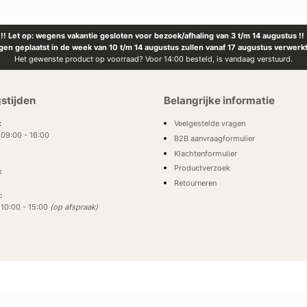
!! Let op: wegens vakantie gesloten voor bezoek/afhaling van 3 t/m 14 augustus !!
ngen geplaatst in de week van 10 t/m 14 augustus zullen vanaf 17 augustus verwerk
Het gewenste product op voorraad? Voor 14:00 besteld, is vandaag verstuurd.
stijden
Belangrijke informatie
Veelgestelde vragen
:
: 09:00 - 16:00
B2B aanvraagformulier
Klachtenformulier
Productverzoek
k
Retourneren
:
: 10:00 - 15:00
(op afspraak)