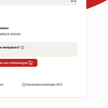
 weken
2-MPACK-RSD4G
ze werkplaats?
en aan winkelwagen
uwd
Klantenbeoordelingen 9/10