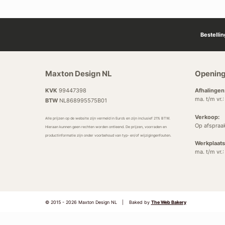
Bestelli
Maxton Design NL
Opening
KVK
99447398
Afhalingen
ma. t/m vr.
BTW
NL868995575B01
Verkoop:
Alle prijzen op de website zijn vermeld in Euro’s en zijn inclusief 21% BTW.
Op afspraa
Hieraan kunnen geen rechten worden ontleend. De prijzen, voorraden en
productinformatie zijn onder voorbehoud van typ- en/of wijzigingenfouten.
Werkplaats
ma. t/m vr.
© 2015 - 2026 Maxton Design NL
|
Baked by
The Web Bakery