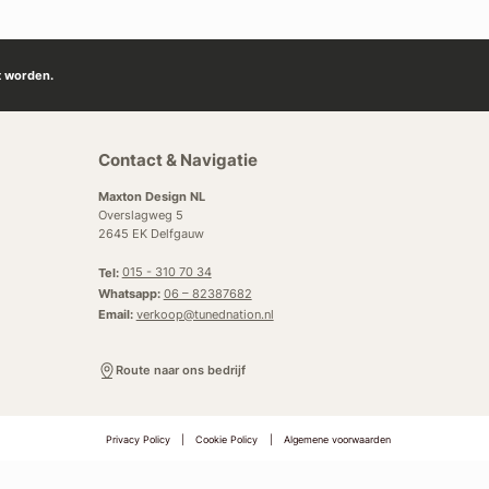
t worden.
Contact & Navigatie
Maxton Design NL
Overslagweg 5
2645 EK Delfgauw
Tel:
015 - 310 70 34
Whatsapp:
06 – 82387682
Email:
verkoop@tunednation.nl
Route naar ons bedrijf
Privacy Policy
|
Cookie Policy
|
Algemene voorwaarden