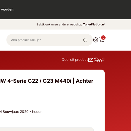
t worden.
Bekijk ook onze andere webshop
TunedNation.nl
0
Deel dit product
W 4-Serie G22 / G23 M440i | Achter
i Bouwjaar: 2020 - heden