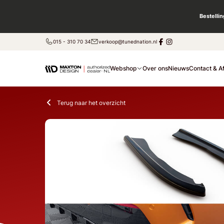
Bestelli
015 - 310 70 34
verkoop@tunednation.nl
Webshop
Over ons
Nieuws
Contact & A
Terug naar het overzicht