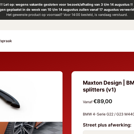
!! Let op: wegens vakantie gesloten voor bezoek/afhaling van 3 t/m 14 augustus !!
ngen geplaatst in de week van 10 t/m 14 augustus zullen vanaf 17 augustus verwerk
Het gewenste product op voorraad? Voor 14:00 besteld, is vandaag verstuurd.
fspraak
Maxton Design | BM
splitters (v1)
€89,00
Vanaf
BMW 4-Serie G22 / G23 M440
Street plus afwerking: