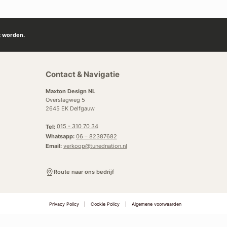
t worden.
Contact & Navigatie
Maxton Design NL
Overslagweg 5
2645 EK Delfgauw
Tel:
015 - 310 70 34
Whatsapp:
06 – 82387682
Email:
verkoop@tunednation.nl
Route naar ons bedrijf
Privacy Policy
|
Cookie Policy
|
Algemene voorwaarden