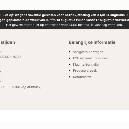
!! Let op: wegens vakantie gesloten voor bezoek/afhaling van 3 t/m 14 augustus !!
ngen geplaatst in de week van 10 t/m 14 augustus zullen vanaf 17 augustus verwerk
Het gewenste product op voorraad? Voor 14:00 besteld, is vandaag verstuurd.
stijden
Belangrijke informatie
Veelgestelde vragen
:
: 09:00 - 16:00
B2B aanvraagformulier
Klachtenformulier
Productverzoek
k
Retourneren
:
: 10:00 - 15:00
(op afspraak)