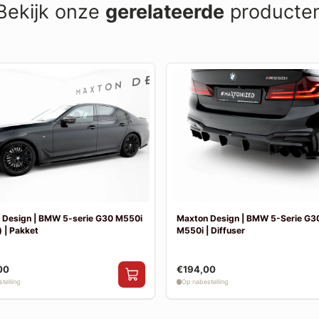
Bekijk onze
gerelateerde
producte
 Design | BMW 5-serie G30 M550i
Maxton Design | BMW 5-Serie G30
 | Pakket
M550i | Diffuser
00
€194,00
telling
Op nabestelling