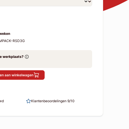
 weken
2-MPACK-RSD3G
ze werkplaats?
en aan winkelwagen
uwd
Klantenbeoordelingen 9/10