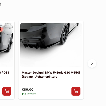
n
 / G31
Maxton Design | BMW 5-Serie G30 M550i
Maxton De
(Sedan) | Achter splitters
Pakket
€89,00
€841,00
Op voorraad
Op voorraad