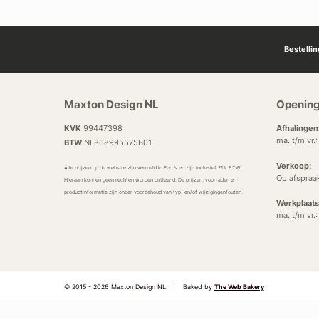
Bestelli
Maxton Design NL
Opening
KVK
99447398
Afhalingen
ma. t/m vr.
BTW
NL868995575B01
Verkoop:
Alle prijzen op de website zijn vermeld in Euro’s en zijn inclusief 21% BTW.
Op afspraa
Hieraan kunnen geen rechten worden ontleend. De prijzen, voorraden en
productinformatie zijn onder voorbehoud van typ- en/of wijzigingenfouten.
Werkplaats
ma. t/m vr.
© 2015 - 2026 Maxton Design NL
|
Baked by
The Web Bakery