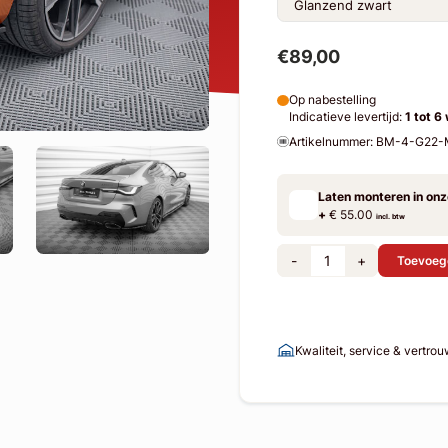
€89,00
Op nabestelling
Indicatieve levertijd:
1 tot 6
Artikelnummer: BM-4-G2
Laten monteren in on
+
€ 55.00
incl. btw
-
+
Toevoeg
Kwaliteit, service & vertro