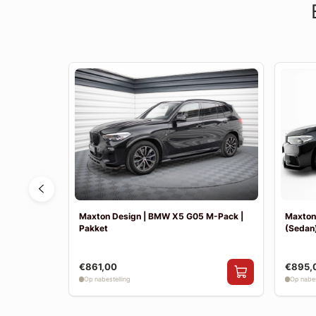
F30 Sport
Maxton Design | BMW X5 G05 M-Pack |
Maxton
Pakket
(Sedan)
€861,00
€895,
Op nabestelling
Op nabes