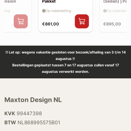
xtension
Pakket
(Sedan) | Pak
elling
Op nabestelling
Op nabestellin
€861,00
€895,00
!! Let op: wegens vakantie gesloten voor bezoek/afhaling van 3 t/m 14
augustus !!
Bestellingen geplaatst tussen 7 en 17 augustus zullen vanaf 17
augustus verwerkt worden.
Maxton Design NL
KVK
99447398
BTW
NL868995575B01