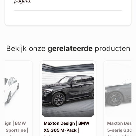
pagina.
Bekijk onze
gerelateerde
producten
esign | BMW
Maxton Design | BMW
Maxton Desi
30 Sport line |
X5 G05 M-Pack |
5-serie G30 