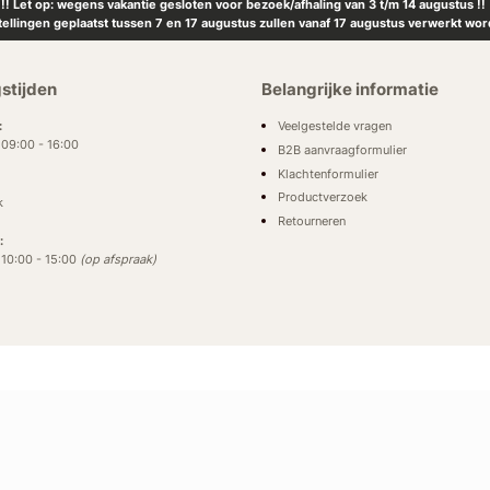
!! Let op: wegens vakantie gesloten voor bezoek/afhaling van 3 t/m 14 augustus !!
tellingen geplaatst tussen 7 en 17 augustus zullen vanaf 17 augustus verwerkt wor
stijden
Belangrijke informatie
Veelgestelde vragen
:
: 09:00 - 16:00
B2B aanvraagformulier
Klachtenformulier
Productverzoek
k
Retourneren
:
: 10:00 - 15:00
(op afspraak)