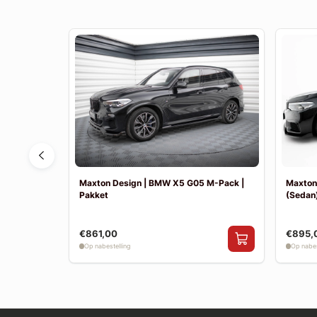
F30 Sport
Maxton Design | BMW X5 G05 M-Pack |
Maxton
Pakket
(Sedan)
€861,00
€895,
Op nabestelling
Op nabes