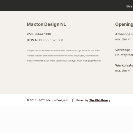
Bes
Maxton Design NL
Opening
KVK
99447398
Afhalingen
ma. t/m vr.
BTW
NL868995575B01
Verkoop:
Alle prijzen op de website zijn vermeld in Euro’s en zijn inclusief 21% BTW.
Op afspraa
Hieraan kunnen geen rechten worden ontleend. De prijzen, voorraden en
productinformatie zijn onder voorbehoud van typ- en/of wijzigingenfouten.
Werkplaats
ma. t/m vr.
© 2015 - 2026 Maxton Design NL
|
Baked by
The Web Bakery