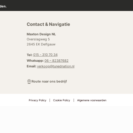
den.
Contact & Navigatie
Maxton Design NL
Overslagweg 5
2645 EK Delfgauw
Tel:
015 - 310 70 34
Whatsapp:
06 – 82387682
Email:
verkoop@tunednation.nl
Route naar ons bedrijf
Privacy Policy
|
Cookie Policy
|
Algemene voorwaarden