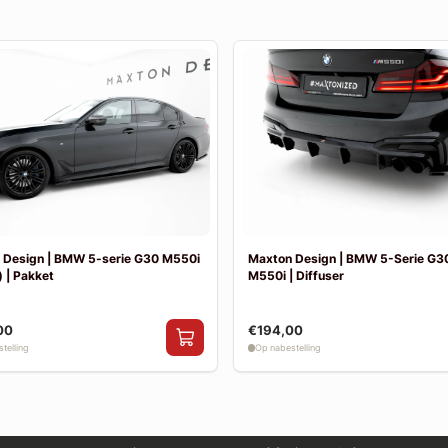
 Design | BMW 5-serie G30 M550i
Maxton Design | BMW 5-Serie G30
 | Pakket
M550i | Diffuser
00
€194,00
telling
Op nabestelling