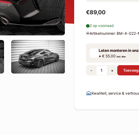
€89,00
2 op voorraad
Artikelnummer: BM-4-G22
Laten monteren in on
+
€ 55.00
incl. btw
-
+
Toevoeg
Kwaliteit, service & vertro