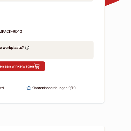
-MPACK-RD1G
ze werkplaats?
en aan winkelwagen
uwd
Klantenbeoordelingen 9/10