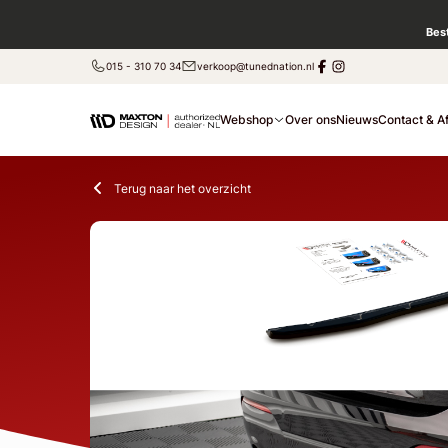
Bes
015 - 310 70 34
verkoop@tunednation.nl
Webshop
Over ons
Nieuws
Contact & A
Terug naar het overzicht