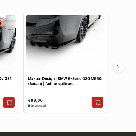
 / G31
Maxton Design | BMW 5-Serie G30 M550i
Maxton De
(Sedan) | Achter splitters
Pakket
€89,00
€841,00
Op voorraad
Op voorraad