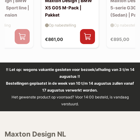
esign | BMW
Maxton Design | BMW
Maxton Desi
30 Sport line |
X5 G05 M-Pack |
5-serie G30 
xtension
Pakket
(Sedan) | Pak
elling
Op nabestelling
Op nabestellin
€861,00
€895,00
!! Let op: wegens vakantie gesloten voor bezoek/afhaling van 3 t/m 14
augustus !!
Bestellingen geplaatst in de week van 10 t/m 14 augustus zullen vanaf
17 augustus verwerkt worden.
Het gewenste product op voorraad? Voor 14:00 besteld, is vandaag
verstuurd.
Maxton Design NL