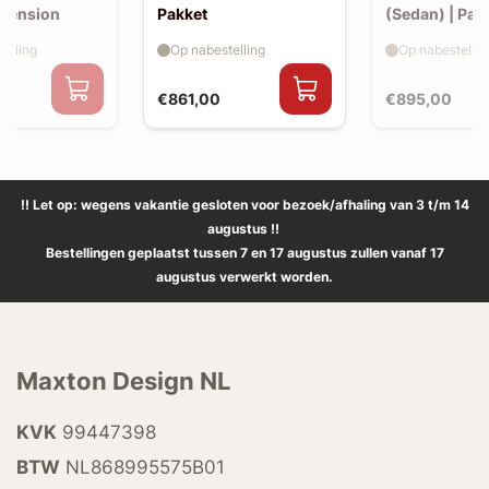
xtension
Pakket
(Sedan) | Pak
elling
Op nabestelling
Op nabestellin
€861,00
€895,00
!! Let op: wegens vakantie gesloten voor bezoek/afhaling van 3 t/m 14
augustus !!
Bestellingen geplaatst tussen 7 en 17 augustus zullen vanaf 17
augustus verwerkt worden.
Maxton Design NL
KVK
99447398
BTW
NL868995575B01