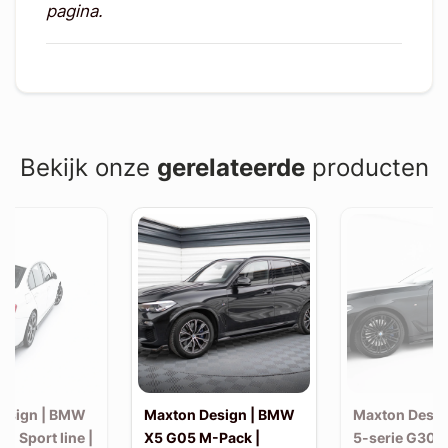
pagina.
Bekijk onze
gerelateerde
producten
esign | BMW
Maxton Design | BMW
Maxton Desi
30 Sport line |
X5 G05 M-Pack |
5-serie G30 