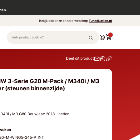
den.
Bekijk ook onze andere webshop
TunedNation.nl
0
Deel dit product
MW 3-Serie G20 M-Pack / M340i / M3
er (steunen binnenzijde)
340i / M3 G80 Bouwjaar: 2018 - heden
 weken
G80-M-WING5-245-P_INT