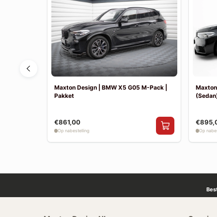
F30 Sport
Maxton Design | BMW X5 G05 M-Pack |
Maxton
Pakket
(Sedan)
€861,00
€895,
Op nabestelling
Op nabes
Bes