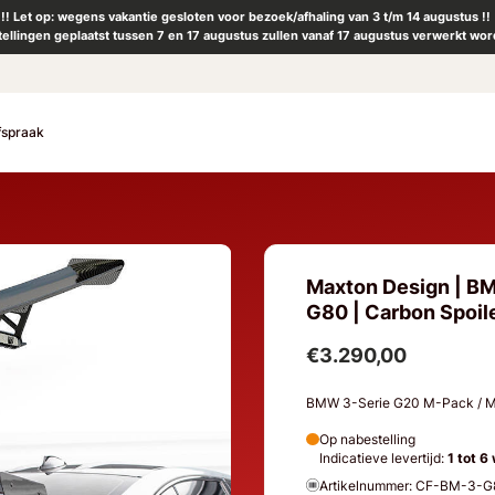
!! Let op: wegens vakantie gesloten voor bezoek/afhaling van 3 t/m 14 augustus !!
tellingen geplaatst tussen 7 en 17 augustus zullen vanaf 17 augustus verwerkt wor
fspraak
Maxton Design | B
G80 | Carbon Spoil
€3.290,00
BMW 3-Serie G20 M-Pack / M
Op nabestelling
Indicatieve levertijd:
1 tot 6
Artikelnummer: CF-BM-3-