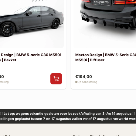
 Design | BMW 5-serie G30 M550i
Maxton Design | BMW 5-Serie G30
 | Pakket
M550i | Diffuser
00
€194,00
telling
Op nabestelling
!! Let op: wegens vakantie gesloten voor bezoek/afhaling van 3 t/m 14 augustus !!
tellingen geplaatst tussen 7 en 17 augustus zullen vanaf 17 augustus verwerkt wor