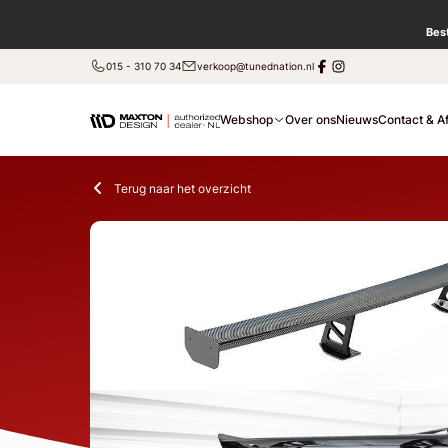
Bes
015 - 310 70 34
verkoop@tunednation.nl
Webshop
Over ons
Nieuws
Contact & A
Terug naar het overzicht