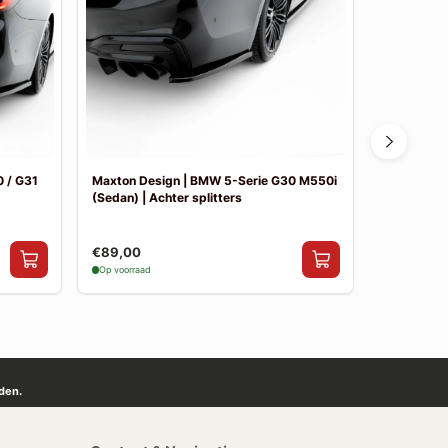
 / G31
Maxton Design | BMW 5-Serie G30 M550i
Maxton De
(Sedan) | Achter splitters
Pakket
€89,00
€841,00
Op voorraad
Op voorraad
den.