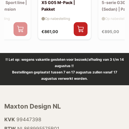
30 Sport line |
X5 G05 M-Pack |
5-serie G30 
xtension
Pakket
(Sedan) | Pak
elling
Op nabestelling
Op nabestellin
€861,00
€895,00
!! Let op: wegens vakantie gesloten voor bezoek/afhaling van 3 t/m 14
augustus !!
Bestellingen geplaatst tussen 7 en 17 augustus zullen vanaf 17
augustus verwerkt worden.
Maxton Design NL
KVK
99447398
BTW
NL868995575B01