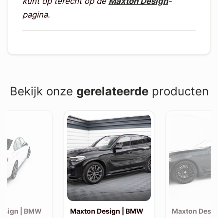
kunt op terecht op de
Maxton Design
-
pagina.
Bekijk onze
gerelateerde
producten
esign | BMW
Maxton Design | BMW
Maxton Desi