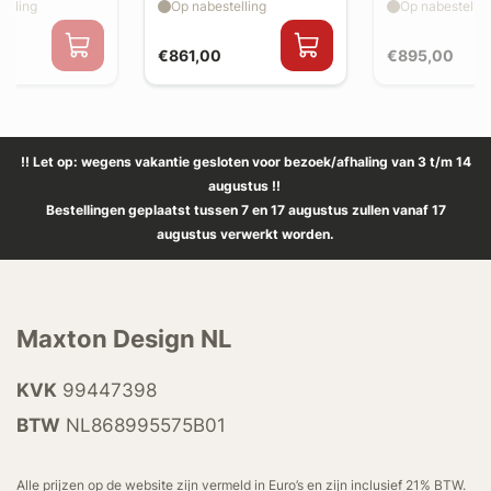
elling
Op nabestelling
Op nabestellin
€861,00
€895,00
!! Let op: wegens vakantie gesloten voor bezoek/afhaling van 3 t/m 14
augustus !!
Bestellingen geplaatst tussen 7 en 17 augustus zullen vanaf 17
augustus verwerkt worden.
Maxton Design NL
KVK
99447398
BTW
NL868995575B01
Alle prijzen op de website zijn vermeld in Euro’s en zijn inclusief 21% BTW.