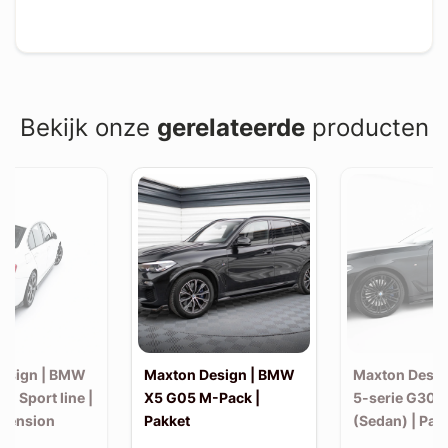
Bekijk onze
gerelateerde
producten
esign | BMW
Maxton Design | BMW
Maxton Desi
30 Sport line |
X5 G05 M-Pack |
5-serie G30 
xtension
Pakket
(Sedan) | Pak