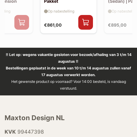
xtension
Pakket
(Sedan) | Pak
elling
Op nabestelling
Op nabestellin
€861,00
€895,00
!! Let op: wegens vakantie gesloten voor bezoek/afhaling van 3 t/m 14
augustus !!
Bestellingen geplaatst in de week van 10 t/m 14 augustus zullen vanaf
17 augustus verwerkt worden.
Het gewenste product op voorraad? Voor 14:00 besteld, is vandaag
verstuurd.
Maxton Design NL
KVK
99447398