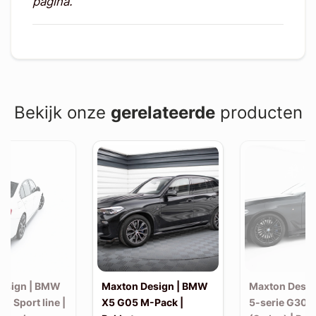
pagina.
Bekijk onze
gerelateerde
producten
esign | BMW
Maxton Design | BMW
Maxton Desi
30 Sport line |
X5 G05 M-Pack |
5-serie G30 