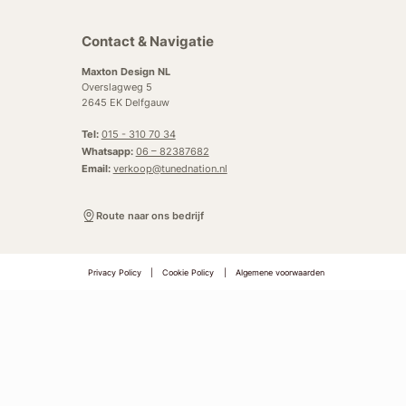
Contact & Navigatie
Maxton Design NL
Overslagweg 5
2645 EK Delfgauw
Tel:
015 - 310 70 34
Whatsapp:
06 – 82387682
Email:
verkoop@tunednation.nl
Route naar ons bedrijf
Privacy Policy
|
Cookie Policy
|
Algemene voorwaarden