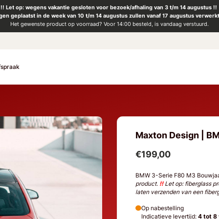
!! Let op: wegens vakantie gesloten voor bezoek/afhaling van 3 t/m 14 augustus !!
ngen geplaatst in de week van 10 t/m 14 augustus zullen vanaf 17 augustus verwerk
Het gewenste product op voorraad? Voor 14:00 besteld, is vandaag verstuurd.
fspraak
Maxton Design | BM
€199,00
BMW 3-Serie F80 M3 Bouwjaa
product.
!!
Let op: fiberglass p
laten verzenden van een fibergl
Op nabestelling
Indicatieve levertijd:
4 tot 8