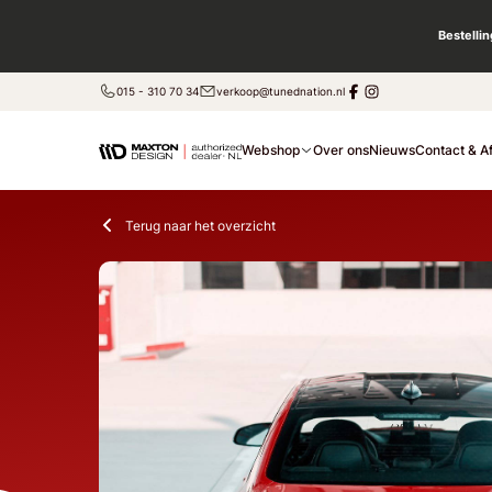
Bestelli
015 - 310 70 34
verkoop@tunednation.nl
Webshop
Over ons
Nieuws
Contact & A
Terug naar het overzicht