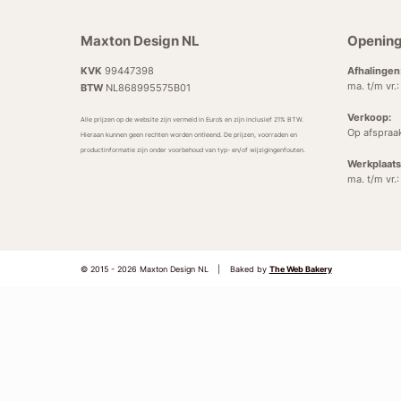
Maxton Design NL
Opening
KVK
99447398
Afhalingen
ma. t/m vr.
BTW
NL868995575B01
Verkoop:
Alle prijzen op de website zijn vermeld in Euro’s en zijn inclusief 21% BTW.
Op afspraa
Hieraan kunnen geen rechten worden ontleend. De prijzen, voorraden en
productinformatie zijn onder voorbehoud van typ- en/of wijzigingenfouten.
Werkplaats
ma. t/m vr.
© 2015 - 2026 Maxton Design NL
|
Baked by
The Web Bakery