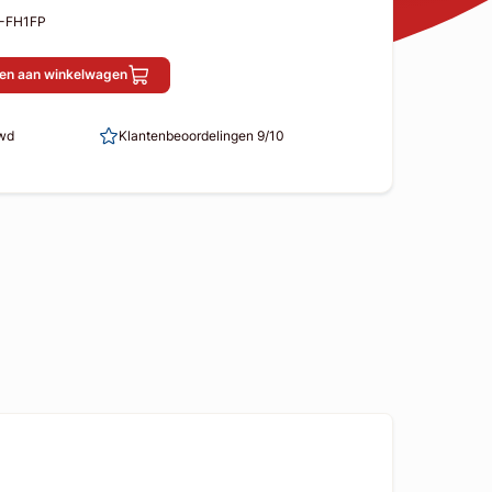
M-FH1FP
en aan winkelwagen
uwd
Klantenbeoordelingen 9/10