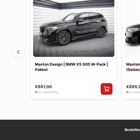
F30 Sport
Maxton Design | BMW X5 G05 M-Pack |
Maxton
Pakket
(Sedan)
€861,00
€895,
Op nabestelling
Op nabes
Bestelli