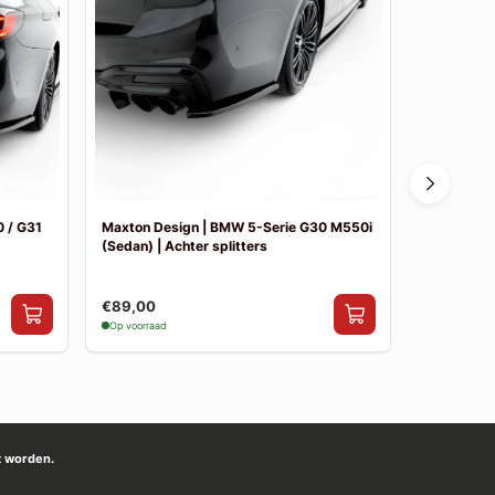
 / G31
Maxton Design | BMW 5-Serie G30 M550i
Maxton De
(Sedan) | Achter splitters
Pakket
€89,00
€841,00
Op voorraad
Op voorraad
t worden.