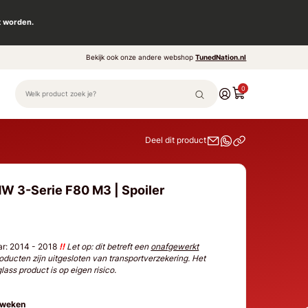
t worden.
Bekijk ook onze andere webshop
TunedNation.nl
0
Deel dit product
W 3-Serie F80 M3 | Spoiler
r: 2014 - 2018
!!
Let op: dit betreft een
onafgewerkt
roducten zijn uitgesloten van transportverzekering. Het
ass product is op eigen risico.
 weken