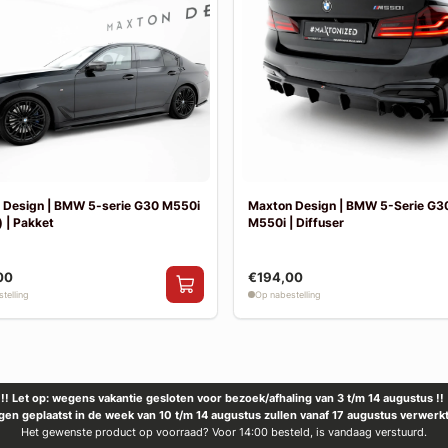
 Design | BMW 5-serie G30 M550i
Maxton Design | BMW 5-Serie G30
 | Pakket
M550i | Diffuser
00
€194,00
telling
Op nabestelling
!! Let op: wegens vakantie gesloten voor bezoek/afhaling van 3 t/m 14 augustus !!
ngen geplaatst in de week van 10 t/m 14 augustus zullen vanaf 17 augustus verwerk
Het gewenste product op voorraad? Voor 14:00 besteld, is vandaag verstuurd.