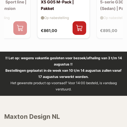
30 Sport line |
X5 G05 M-Pack |
5-serie G30 
xtension
Pakket
(Sedan) | Pak
elling
Op nabestelling
Op nabestellin
€861,00
€895,00
!! Let op: wegens vakantie gesloten voor bezoek/afhaling van 3 t/m 14
augustus !!
Bestellingen geplaatst in de week van 10 t/m 14 augustus zullen vanaf
17 augustus verwerkt worden.
Het gewenste product op voorraad? Voor 14:00 besteld, is vandaag
verstuurd.
Maxton Design NL