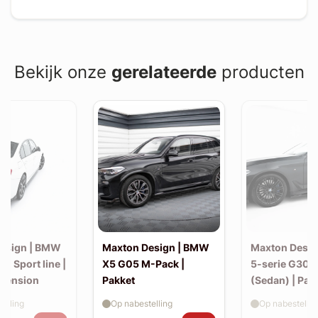
Bekijk onze
gerelateerde
producten
esign | BMW
Maxton Design | BMW
Maxton Desi
30 Sport line |
X5 G05 M-Pack |
5-serie G30 
xtension
Pakket
(Sedan) | Pak
elling
Op nabestelling
Op nabestellin