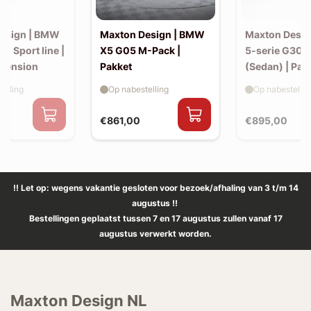
esign | BMW
Maxton Design | BMW
Maxton Desi
30 Sport line |
X5 G05 M-Pack |
5-serie G30 
xtension
Pakket
(Sedan) | Pak
elling
Op nabestelling
Op nabestellin
€861,00
€895,00
!! Let op: wegens vakantie gesloten voor bezoek/afhaling van 3 t/m 14
augustus !!
Bestellingen geplaatst tussen 7 en 17 augustus zullen vanaf 17
augustus verwerkt worden.
Maxton Design NL