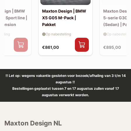
esign | BMW
Maxton Design | BMW
Maxton Desi
30 Sport line |
X5 G05 M-Pack |
5-serie G30 
xtension
Pakket
(Sedan) | Pak
elling
Op nabestelling
Op nabestellin
€861,00
€895,00
!! Let op: wegens vakantie gesloten voor bezoek/afhaling van 3 t/m 14
augustus !!
Bestellingen geplaatst tussen 7 en 17 augustus zullen vanaf 17
augustus verwerkt worden.
Maxton Design NL