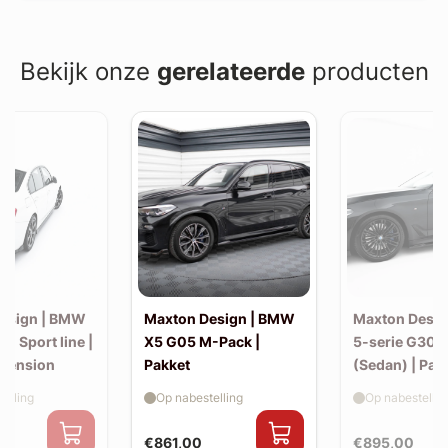
Bekijk onze
gerelateerde
producten
esign | BMW
Maxton Design | BMW
Maxton Desi
30 Sport line |
X5 G05 M-Pack |
5-serie G30 
xtension
Pakket
(Sedan) | Pak
elling
Op nabestelling
Op nabestellin
€861,00
€895,00