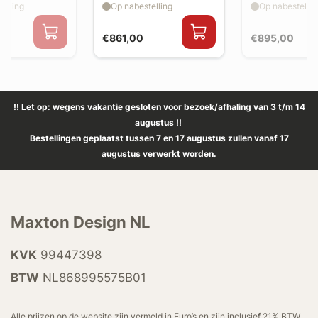
elling
Op nabestelling
Op nabestellin
€861,00
€895,00
!! Let op: wegens vakantie gesloten voor bezoek/afhaling van 3 t/m 14
augustus !!
Bestellingen geplaatst tussen 7 en 17 augustus zullen vanaf 17
augustus verwerkt worden.
Maxton Design NL
KVK
99447398
BTW
NL868995575B01
Alle prijzen op de website zijn vermeld in Euro’s en zijn inclusief 21% BTW.