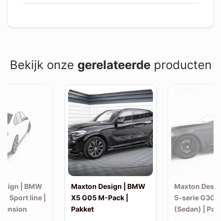
Bekijk onze
gerelateerde
producten
esign | BMW
Maxton Design | BMW
Maxton Desi
30 Sport line |
X5 G05 M-Pack |
5-serie G30 
xtension
Pakket
(Sedan) | Pak