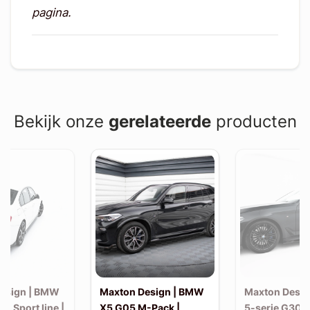
pagina.
Bekijk onze
gerelateerde
producten
esign | BMW
Maxton Design | BMW
Maxton Desi
30 Sport line |
X5 G05 M-Pack |
5-serie G30 