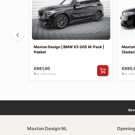
F30 Sport
Maxton Design | BMW X5 G05 M-Pack |
Maxton
Pakket
(Sedan)
€861,00
€895,
Op nabestelling
Op nabes
Bes
Maxton Design NL
Opening