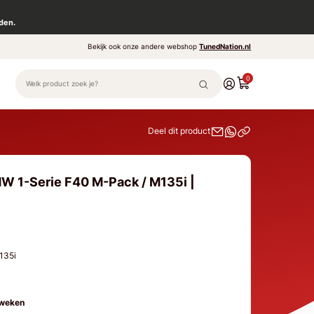
den.
Bekijk ook onze andere webshop
TunedNation.nl
0
Deel dit product
W 1-Serie F40 M-Pack / M135i |
M135i
 weken