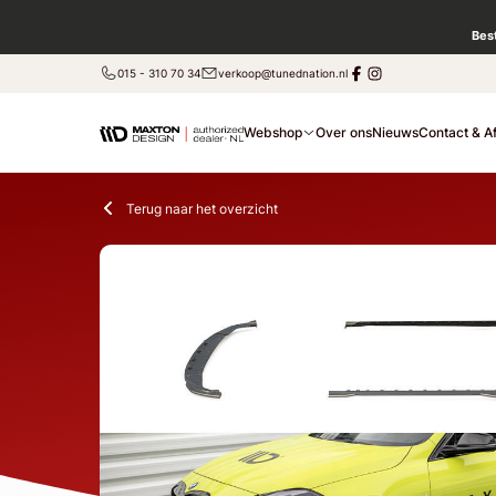
Bes
015 - 310 70 34
verkoop@tunednation.nl
Webshop
Over ons
Nieuws
Contact & A
Terug naar het overzicht