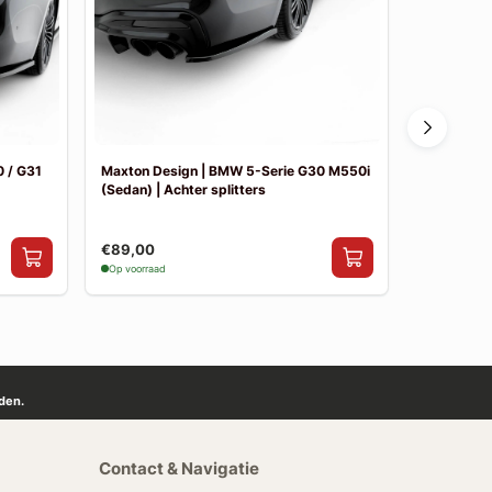
 / G31
Maxton Design | BMW 5-Serie G30 M550i
Maxton De
(Sedan) | Achter splitters
Pakket
€89,00
€841,00
Op voorraad
Op voorraad
den.
Contact & Navigatie