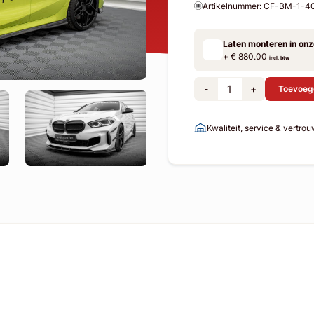
Artikelnummer: CF-BM-1-
Laten monteren in on
+
€ 880.00
incl. btw
-
+
Toevoeg
Kwaliteit, service & vertro