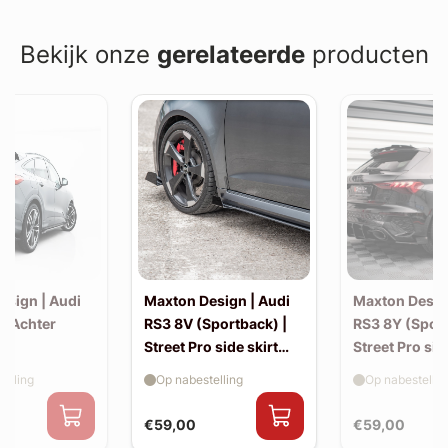
Bekijk onze
gerelateerde
producten
esign | Audi
Maxton Design | Audi
Maxton Desig
| Achter
RS3 8V (Sportback) |
RS3 8Y (Sport
Street Pro side skirt
Street Pro sid
splitter flaps
splitter flaps
elling
Op nabestelling
Op nabestellin
€59,00
€59,00