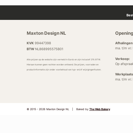
Bes
Maxton Design NL
Opening
KVK
99447398
Afhalingen
ma. t/m vr.
BTW
NL868995575B01
Verkoop:
Alle prijzen op de website zijn vermeld in Euro’s en zijn inclusief 21% BTW.
Op afspraa
Hieraan kunnen geen rechten worden ontleend. De prijzen, voorraden en
productinformatie zijn onder voorbehoud van typ- en/of wijzigingenfouten.
Werkplaats
ma. t/m vr.
© 2015 - 2026 Maxton Design NL
|
Baked by
The Web Bakery