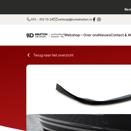
Bes
015 - 310 70 34
verkoop@tunednation.nl
Webshop
Over ons
Nieuws
Contact & A
Terug naar het overzicht