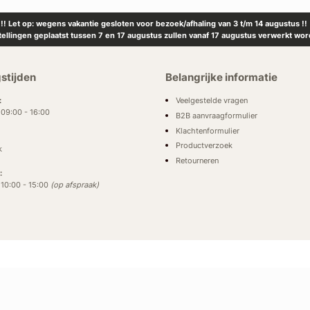
!! Let op: wegens vakantie gesloten voor bezoek/afhaling van 3 t/m 14 augustus !!
tellingen geplaatst tussen 7 en 17 augustus zullen vanaf 17 augustus verwerkt wor
stijden
Belangrijke informatie
Veelgestelde vragen
:
: 09:00 - 16:00
B2B aanvraagformulier
Klachtenformulier
Productverzoek
k
Retourneren
:
: 10:00 - 15:00
(op afspraak)