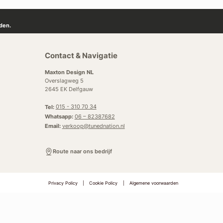
den.
Contact & Navigatie
Maxton Design NL
Overslagweg 5
2645 EK Delfgauw
Tel:
015 - 310 70 34
Whatsapp:
06 – 82387682
Email:
verkoop@tunednation.nl
Route naar ons bedrijf
Privacy Policy
|
Cookie Policy
|
Algemene voorwaarden