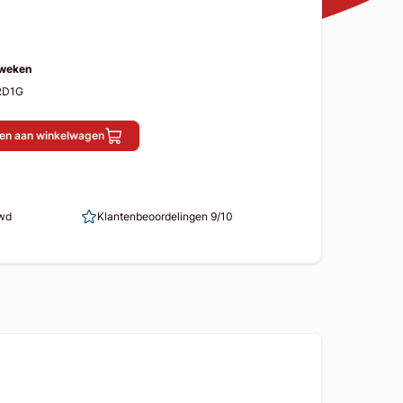
 weken
RD1G
en aan winkelwagen
uwd
Klantenbeoordelingen 9/10