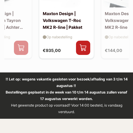
esign |
Maxton Design |
Maxton Desig
en Tayron
Volkswagen T-Roc
Volkswagen 
e | Achter
MK2 R-line | Pakket
MK2 R-line | 
extension (ko
elling
Op nabestelling
Op nabestellin
spoiler, v2)
€935,00
€144,00
!! Let op: wegens vakantie gesloten voor bezoek/afhaling van 3 t/m 14
augustus !!
Bestellingen geplaatst in de week van 10 t/m 14 augustus zullen vanaf
17 augustus verwerkt worden.
Het gewenste product op voorraad? Voor 14:00 besteld, is vandaag
verstuurd.