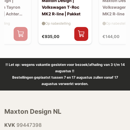
esign |
Maxton Design |
Maxton Desig
en Tayron
Volkswagen T-Roc
Volkswagen 
e | Achter
MK2 R-line | Pakket
MK2 R-line | 
extension (ko
elling
Op nabestelling
Op nabestellin
spoiler, v2)
€935,00
€144,00
!! Let op: wegens vakantie gesloten voor bezoek/afhaling van 3 t/m 14
augustus !!
Bestellingen geplaatst tussen 7 en 17 augustus zullen vanaf 17
augustus verwerkt worden.
Maxton Design NL
KVK
99447398