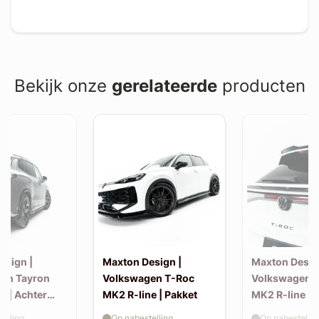
Bekijk onze
gerelateerde
producten
esign |
Maxton Design |
Maxton Desig
en Tayron
Volkswagen T-Roc
Volkswagen 
e | Achter
MK2 R-line | Pakket
MK2 R-line | 
extension (ko
elling
Op nabestelling
Op nabestellin