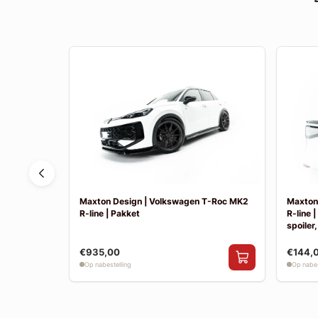
Tayron MK1
Maxton Design | Volkswagen T-Roc MK2
Maxton
R-line | Pakket
R-line 
spoiler,
€935,00
€144,
Op nabestelling
Op nabes