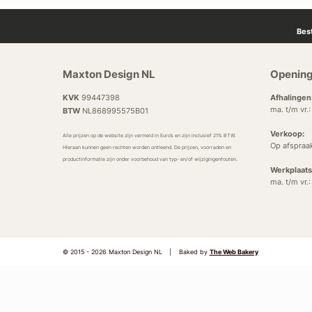
Bes
Maxton Design NL
Opening
KVK
99447398
Afhalingen
ma. t/m vr.
BTW
NL868995575B01
Verkoop:
Alle prijzen op de website zijn vermeld in Euro’s en zijn inclusief 21% BTW.
Op afspraa
Hieraan kunnen geen rechten worden ontleend. De prijzen, voorraden en
productinformatie zijn onder voorbehoud van typ- en/of wijzigingenfouten.
Werkplaats
ma. t/m vr.
© 2015 - 2026 Maxton Design NL
|
Baked by
The Web Bakery