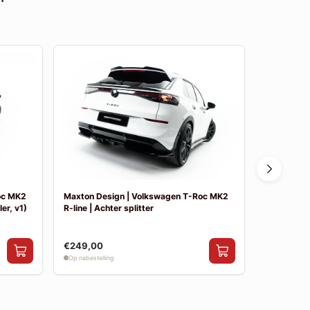
oc MK2
Maxton Design | Volkswagen T-Roc MK2
Maxton De
er, v1)
R-line | Achter splitter
R-line | Sid
€249,00
€199,00
Op nabestelling
Op nabestelli