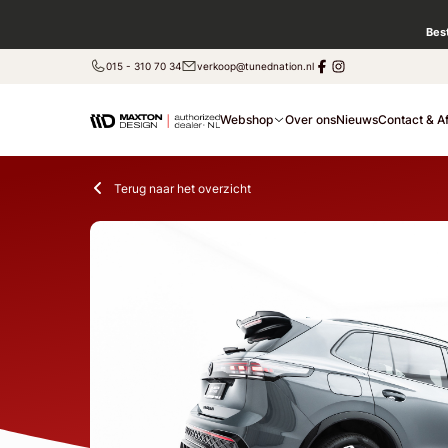
Bes
015 - 310 70 34
verkoop@tunednation.nl
Webshop
Over ons
Nieuws
Contact & A
Terug naar het overzicht