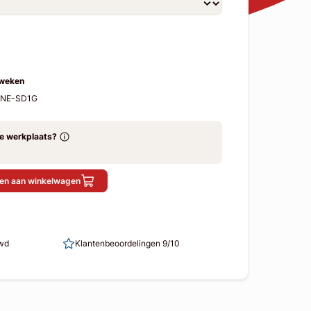
 weken
LINE-SD1G
ze werkplaats?
en aan winkelwagen
uwd
Klantenbeoordelingen 9/10