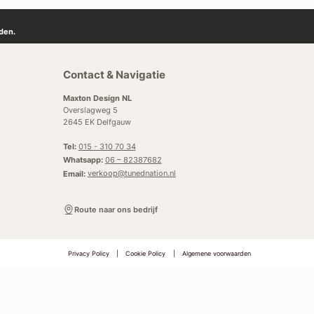
den.
Contact & Navigatie
Maxton Design NL
Overslagweg 5
2645 EK Delfgauw
Tel:
015 - 310 70 34
Whatsapp:
06 – 82387682
Email:
verkoop@tunednation.nl
Route naar ons bedrijf
Privacy Policy
|
Cookie Policy
|
Algemene voorwaarden