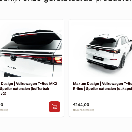
 Design | Volkswagen T-Roc MK2
Maxton Design | Volkswagen T-R
| Spoiler extension (kofferbak
R-line | Spoiler extension (dakspoil
 v2)
00
€144,00
telling
Op nabestelling