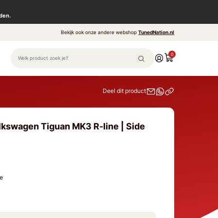
den.
Bekijk ook onze andere webshop
TunedNation.nl
0
Deel dit product
lkswagen Tiguan MK3 R-line | Side
ne