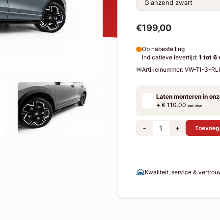
€199,00
Op nabestelling
Indicatieve levertijd:
1 tot 6
Artikelnummer: VW-TI-3-R
Laten monteren in on
+
€ 110.00
incl. btw
-
+
Toevoeg
Kwaliteit, service & vertro