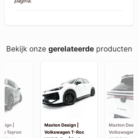
pagina.
Bekijk onze
gerelateerde
producten
esign |
Maxton Design |
Maxton Desig
en Tayron
Volkswagen T-Roc
Volkswagen 