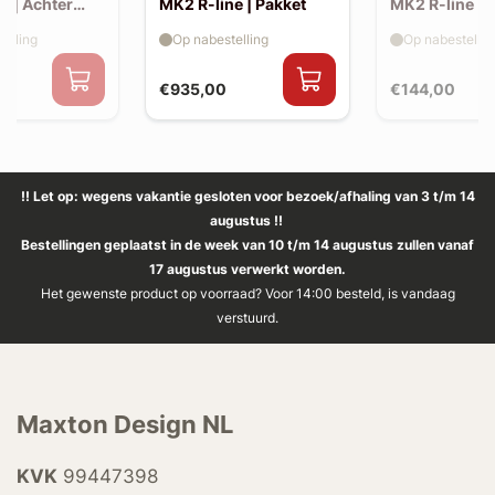
e | Achter
MK2 R-line | Pakket
MK2 R-line | 
extension (ko
elling
Op nabestelling
Op nabestellin
spoiler, v2)
€935,00
€144,00
!! Let op: wegens vakantie gesloten voor bezoek/afhaling van 3 t/m 14
augustus !!
Bestellingen geplaatst in de week van 10 t/m 14 augustus zullen vanaf
17 augustus verwerkt worden.
Het gewenste product op voorraad? Voor 14:00 besteld, is vandaag
verstuurd.
Maxton Design NL
KVK
99447398