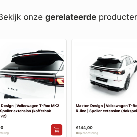
Bekijk onze
gerelateerde
producte
 Design | Volkswagen T-Roc MK2
Maxton Design | Volkswagen T-R
| Spoiler extension (kofferbak
R-line | Spoiler extension (dakspoil
 v2)
00
€144,00
telling
Op nabestelling