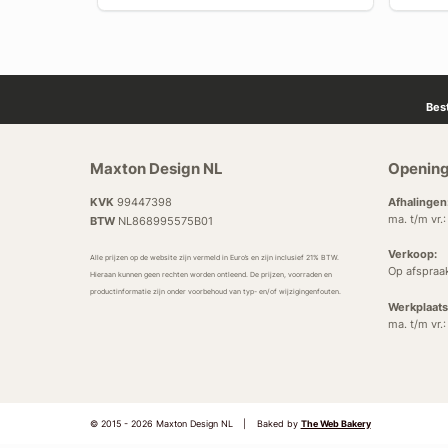
Bes
Maxton Design NL
Opening
KVK
99447398
Afhalingen
ma. t/m vr.
BTW
NL868995575B01
Verkoop:
Alle prijzen op de website zijn vermeld in Euro’s en zijn inclusief 21% BTW.
Op afspraa
Hieraan kunnen geen rechten worden ontleend. De prijzen, voorraden en
productinformatie zijn onder voorbehoud van typ- en/of wijzigingenfouten.
Werkplaats
ma. t/m vr.
© 2015 - 2026 Maxton Design NL
|
Baked by
The Web Bakery