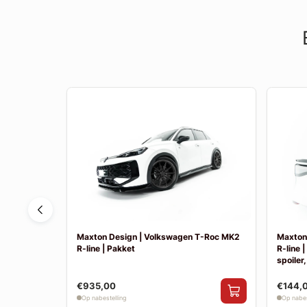
Tayron MK1
Maxton Design | Volkswagen T-Roc MK2
Maxton
R-line | Pakket
R-line 
spoiler,
€935,00
€144,
Op nabestelling
Op nabes