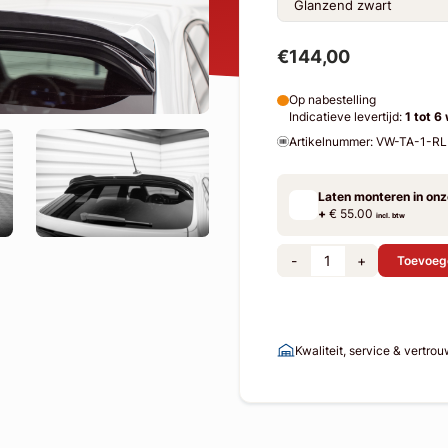
€144,00
Op nabestelling
Indicatieve levertijd:
1 tot 6
Artikelnummer: VW-TA-1-R
Laten monteren in on
+
€ 55.00
incl. btw
-
+
Toevoeg
Kwaliteit, service & vertro