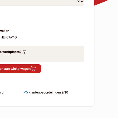
 weken
LINE-CAP1G
ze werkplaats?
en aan winkelwagen
uwd
Klantenbeoordelingen 9/10