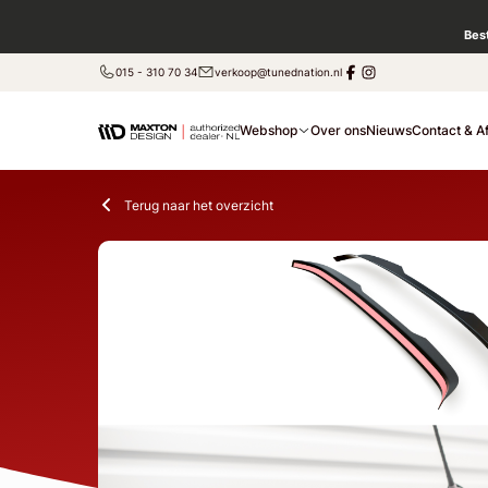
Bes
015 - 310 70 34
verkoop@tunednation.nl
Webshop
Over ons
Nieuws
Contact & A
Terug naar het overzicht