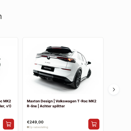
n
oc MK2
Maxton Design | Volkswagen T-Roc MK2
Maxton De
er, v1)
R-line | Achter splitter
R-line | Sid
€249,00
€199,00
Op nabestelling
Op nabestelli