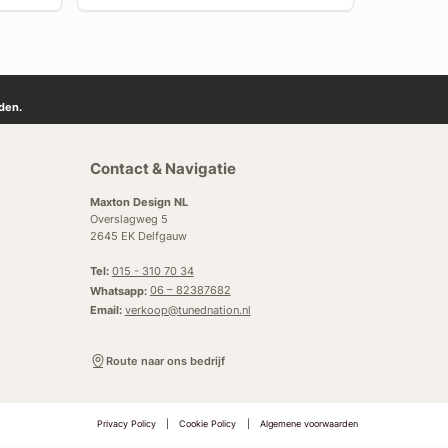
den.
Contact & Navigatie
Maxton Design NL
Overslagweg 5
2645 EK Delfgauw
Tel:
015 - 310 70 34
Whatsapp:
06 – 82387682
Email:
verkoop@tunednation.nl
Route naar ons bedrijf
Privacy Policy
|
Cookie Policy
|
Algemene voorwaarden