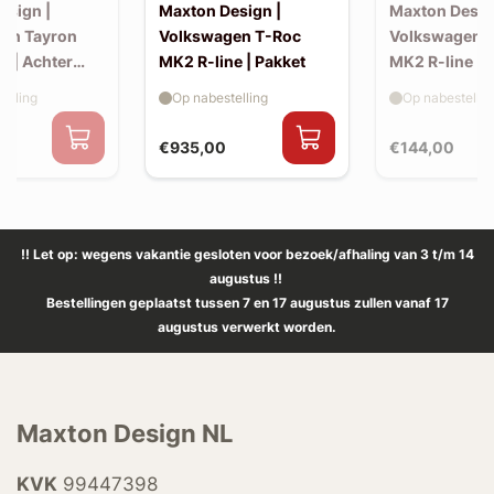
esign |
Maxton Design |
Maxton Desig
en Tayron
Volkswagen T-Roc
Volkswagen 
e | Achter
MK2 R-line | Pakket
MK2 R-line | 
extension (ko
elling
Op nabestelling
Op nabestellin
spoiler, v2)
€935,00
€144,00
!! Let op: wegens vakantie gesloten voor bezoek/afhaling van 3 t/m 14
augustus !!
Bestellingen geplaatst tussen 7 en 17 augustus zullen vanaf 17
augustus verwerkt worden.
Maxton Design NL
KVK
99447398