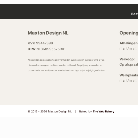
Bes
Maxton Design NL
Opening
KVK
99447398
Afhalingen
ma. t/m vr.
BTW
NL868995575B01
Verkoop:
Alle prijzen op de website zijn vermeld in Euro’s en zijn inclusief 21% BTW.
Op afspraa
Hieraan kunnen geen rechten worden ontleend. De prijzen, voorraden en
productinformatie zijn onder voorbehoud van typ- en/of wijzigingenfouten.
Werkplaats
ma. t/m vr.
© 2015 - 2026 Maxton Design NL
|
Baked by
The Web Bakery