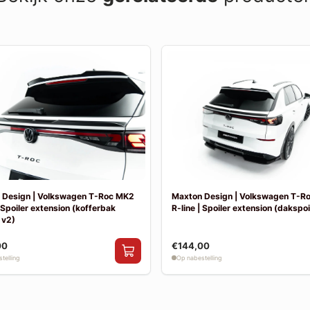
 Design | Volkswagen T-Roc MK2
Maxton Design | Volkswagen T-R
| Spoiler extension (kofferbak
R-line | Spoiler extension (dakspoil
 v2)
00
€144,00
telling
Op nabestelling