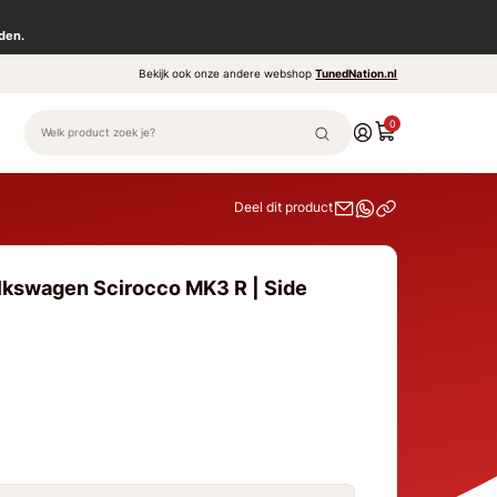
den.
Bekijk ook onze andere webshop
TunedNation.nl
0
Deel dit product
lkswagen Scirocco MK3 R | Side