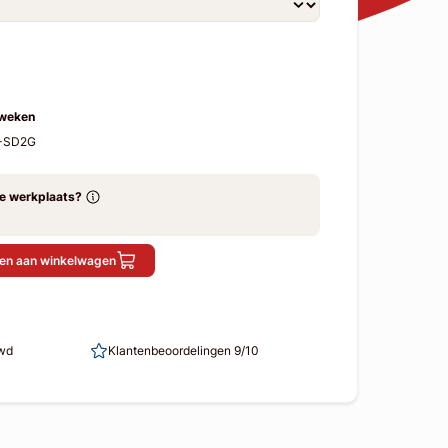
 weken
R-SD2G
ze werkplaats?
en aan winkelwagen
uwd
Klantenbeoordelingen 9/10