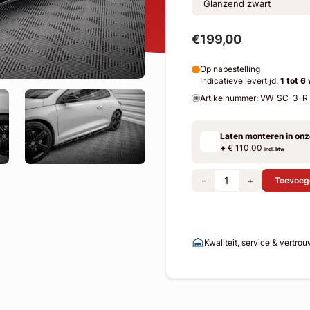
€199,00
Op nabestelling
Indicatieve levertijd:
1 tot 6
Artikelnummer: VW-SC-3-
Laten monteren in on
+
€ 110.00
incl. btw
-
+
Toevoeg
Kwaliteit, service & vertro