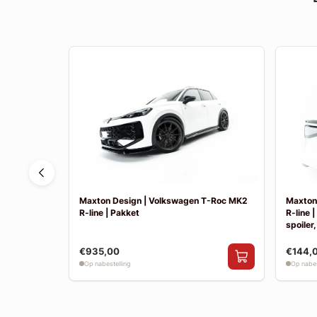
Tayron MK1
Maxton Design | Volkswagen T-Roc MK2
Maxton
R-line | Pakket
R-line 
spoiler,
€935,00
€144,
Op nabestelling
Op nabes