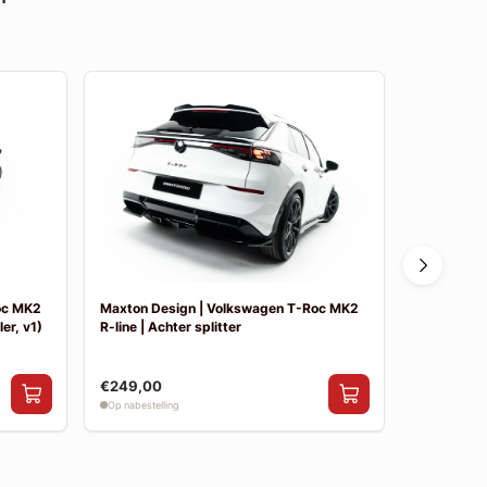
oc MK2
Maxton Design | Volkswagen T-Roc MK2
Maxton De
er, v1)
R-line | Achter splitter
R-line | Sid
€249,00
€199,00
Op nabestelling
Op nabestelli