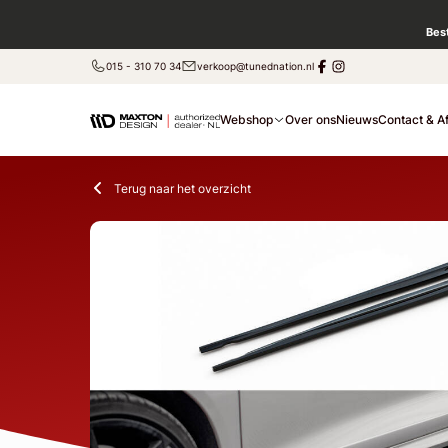
Bes
015 - 310 70 34
verkoop@tunednation.nl
Webshop
Over ons
Nieuws
Contact & A
Terug naar het overzicht