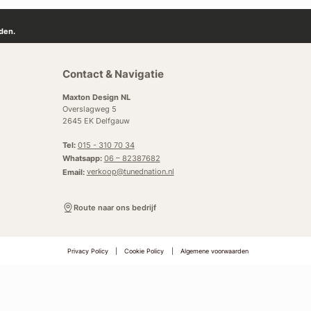
den.
Contact & Navigatie
Maxton Design NL
Overslagweg 5
2645 EK Delfgauw
Tel:
015 - 310 70 34
Whatsapp:
06 – 82387682
Email:
verkoop@tunednation.nl
Route naar ons bedrijf
Privacy Policy
|
Cookie Policy
|
Algemene voorwaarden