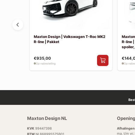
Tayron MK1
Maxton Design | Volkswagen T-Roc MK2
Maxton
R-line | Pakket
R-line 
spoiler,
€935,00
€144,
Op nabestelling
Op nabes
Bes
Maxton Design NL
Opening
KVK
99447398
Afhalingen
ma. t/m vr.
BTW
NL868995575B01