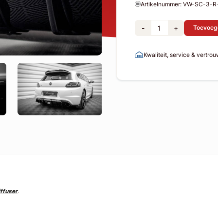
Artikelnummer: VW-SC-3-
-
+
Toevoeg
Kwaliteit, service & vertro
ffuser
.