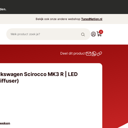
den.
Bekijk ook onze andere webshop
TunedNation.nl
0
Deel dit product
lkswagen Scirocco MK3 R | LED
iffuser)
 weken