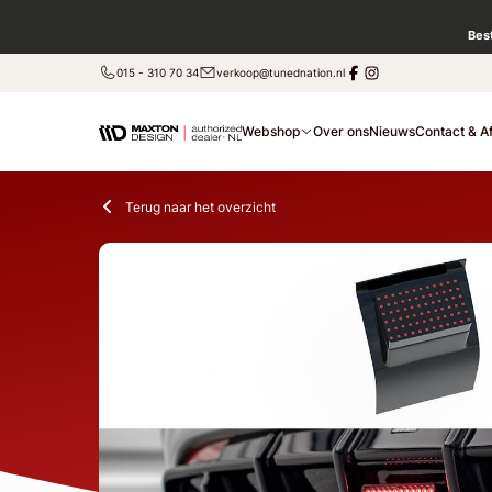
Bes
015 - 310 70 34
verkoop@tunednation.nl
Webshop
Over ons
Nieuws
Contact & A
Terug naar het overzicht