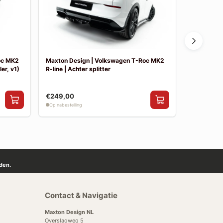
oc MK2
Maxton Design | Volkswagen T-Roc MK2
Maxton De
er, v1)
R-line | Achter splitter
R-line | Sid
€249,00
€199,00
Op nabestelling
Op nabestelli
den.
Contact & Navigatie
Maxton Design NL
Overslagweg 5