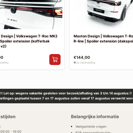
 Design | Volkswagen T-Roc MK2
Maxton Design | Volkswagen T-R
| Spoiler extension (kofferbak
R-line | Spoiler extension (dakspoil
 v2)
00
€144,00
telling
Op nabestelling
!! Let op: wegens vakantie gesloten voor bezoek/afhaling van 3 t/m 14 augustus !!
tellingen geplaatst tussen 7 en 17 augustus zullen vanaf 17 augustus verwerkt wor
stijden
Belangrijke informatie
Veelgestelde vragen
:
: 09:00 - 16:00
B2B aanvraagformulier