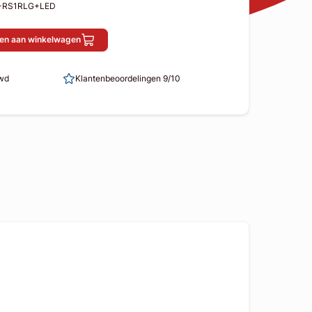
R-RS1RLG+LED
en aan winkelwagen
uwd
Klantenbeoordelingen 9/10