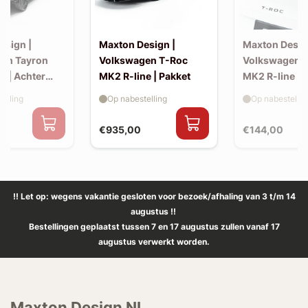
esign |
Maxton Design |
Maxton Desig
en Tayron
Volkswagen T-Roc
Volkswagen 
e | Achter
MK2 R-line | Pakket
MK2 R-line | 
extension (ko
elling
Op nabestelling
Op nabestellin
spoiler, v2)
€935,00
€144,00
!! Let op: wegens vakantie gesloten voor bezoek/afhaling van 3 t/m 14
augustus !!
Bestellingen geplaatst tussen 7 en 17 augustus zullen vanaf 17
augustus verwerkt worden.
Maxton Design NL