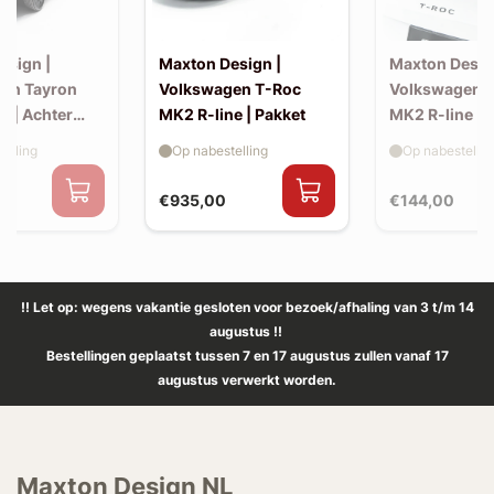
esign |
Maxton Design |
Maxton Desig
en Tayron
Volkswagen T-Roc
Volkswagen 
e | Achter
MK2 R-line | Pakket
MK2 R-line | 
extension (ko
elling
Op nabestelling
Op nabestellin
spoiler, v2)
€935,00
€144,00
!! Let op: wegens vakantie gesloten voor bezoek/afhaling van 3 t/m 14
augustus !!
Bestellingen geplaatst tussen 7 en 17 augustus zullen vanaf 17
augustus verwerkt worden.
Maxton Design NL