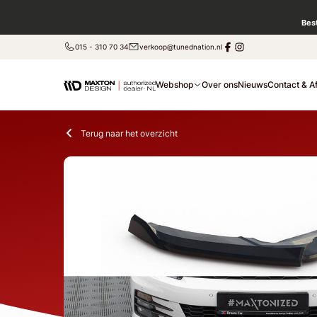
Bes
015 - 310 70 34
verkoop@tunednation.nl
Webshop
Over ons
Nieuws
Contact & A
Terug naar het overzicht