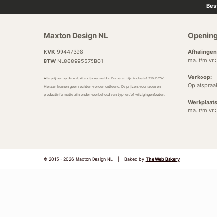
Bes
Maxton Design NL
Opening
KVK
99447398
Afhalingen
ma. t/m vr.
BTW
NL868995575B01
Verkoop:
Alle prijzen op de website zijn vermeld in Euro’s en zijn inclusief 21% BTW.
Op afspraa
Hieraan kunnen geen rechten worden ontleend. De prijzen, voorraden en
productinformatie zijn onder voorbehoud van typ- en/of wijzigingenfouten.
Werkplaats
ma. t/m vr.
© 2015 - 2026 Maxton Design NL
|
Baked by
The Web Bakery