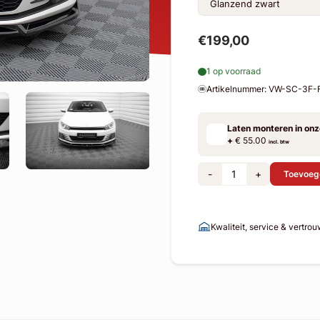
€199,00
1 op voorraad
Artikelnummer: VW-SC-3F
Laten monteren in on
+
€ 55.00
incl. btw
-
+
Toevoeg
Kwaliteit, service & vertro