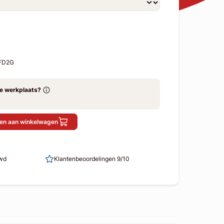
-FD2G
ze werkplaats?
en aan winkelwagen
uwd
Klantenbeoordelingen 9/10