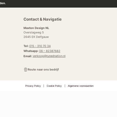
den.
Contact & Navigatie
Maxton Design NL
Overslagweg 5
2645 EK Delfgauw
Tel:
015 - 310 70 34
Whatsapp:
06 – 82387682
Email:
verkoop@tunednation.nl
Route naar ons bedrijf
Privacy Policy
|
Cookie Policy
|
Algemene voorwaarden