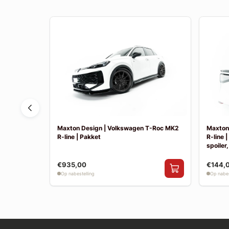
Tayron MK1
Maxton Design | Volkswagen T-Roc MK2
Maxton
R-line | Pakket
R-line 
spoiler,
€935,00
€144,
Op nabestelling
Op nabes