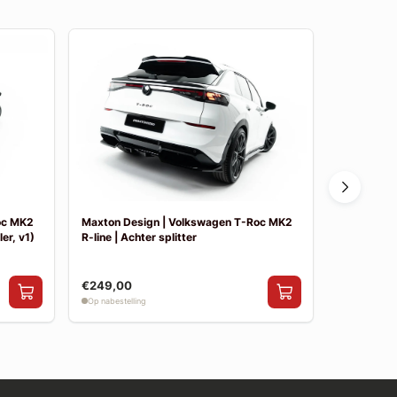
oc MK2
Maxton Design | Volkswagen T-Roc MK2
Maxton De
er, v1)
R-line | Achter splitter
R-line | Sid
€249,00
€199,00
Op nabestelling
Op nabestelli