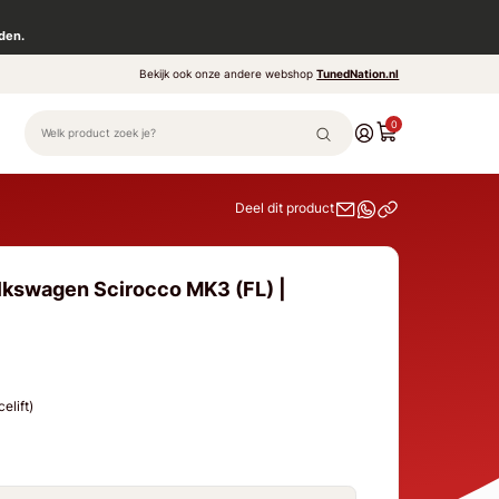
den.
Bekijk ook onze andere webshop
TunedNation.nl
0
Deel dit product
lkswagen Scirocco MK3 (FL) |
elift)