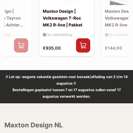
esign |
Maxton Design |
Maxton Desig
en Tayron
Volkswagen T-Roc
Volkswagen 
e | Achter
MK2 R-line | Pakket
MK2 R-line | 
extension (ko
elling
Op nabestelling
Op nabestellin
spoiler, v2)
€935,00
€144,00
!! Let op: wegens vakantie gesloten voor bezoek/afhaling van 3 t/m 14
augustus !!
Bestellingen geplaatst tussen 7 en 17 augustus zullen vanaf 17
augustus verwerkt worden.
Maxton Design NL