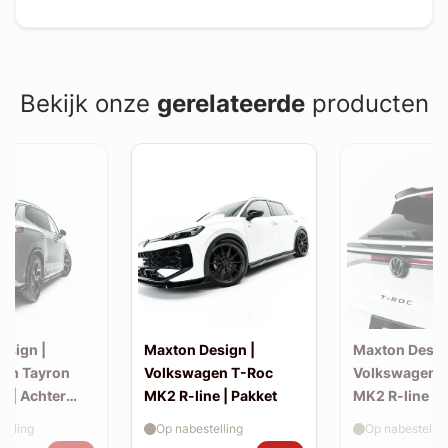
Bekijk onze
gerelateerde
producten
esign |
Maxton Design |
Maxton Desig
en Tayron
Volkswagen T-Roc
Volkswagen 
e | Achter
MK2 R-line | Pakket
MK2 R-line | 
extension (ko
elling
Op nabestelling
Op nabestellin
spoiler, v2)