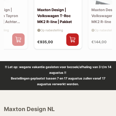
esign |
Maxton Design |
Maxton Desig
en Tayron
Volkswagen T-Roc
Volkswagen 
e | Achter
MK2 R-line | Pakket
MK2 R-line | 
extension (ko
elling
Op nabestelling
Op nabestellin
spoiler, v2)
€935,00
€144,00
!! Let op: wegens vakantie gesloten voor bezoek/afhaling van 3 t/m 14
augustus !!
Bestellingen geplaatst tussen 7 en 17 augustus zullen vanaf 17
augustus verwerkt worden.
Maxton Design NL