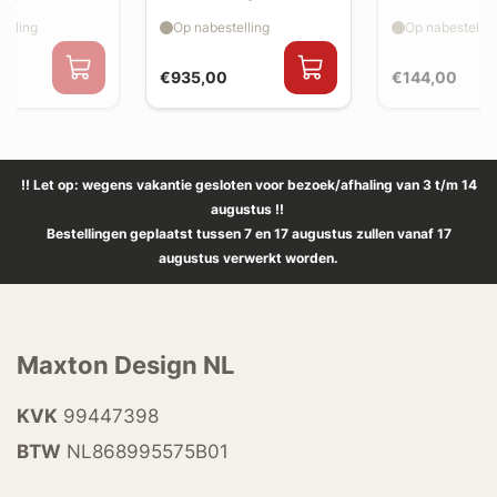
extension (ko
elling
Op nabestelling
Op nabestellin
spoiler, v2)
€935,00
€144,00
!! Let op: wegens vakantie gesloten voor bezoek/afhaling van 3 t/m 14
augustus !!
Bestellingen geplaatst tussen 7 en 17 augustus zullen vanaf 17
augustus verwerkt worden.
Maxton Design NL
KVK
99447398
BTW
NL868995575B01