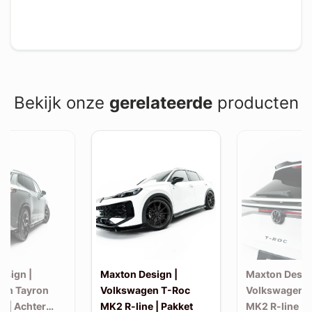
Bekijk onze
gerelateerde
producten
esign |
Maxton Design |
Maxton Desig
en Tayron
Volkswagen T-Roc
Volkswagen 
e | Achter
MK2 R-line | Pakket
MK2 R-line | 