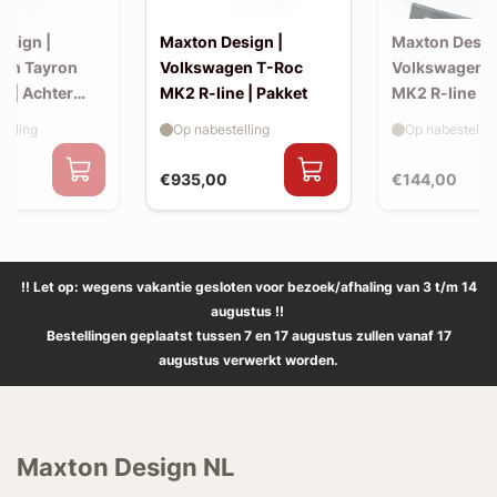
esign |
Maxton Design |
Maxton Desig
en Tayron
Volkswagen T-Roc
Volkswagen 
e | Achter
MK2 R-line | Pakket
MK2 R-line | 
extension (ko
elling
Op nabestelling
Op nabestellin
spoiler, v2)
€935,00
€144,00
!! Let op: wegens vakantie gesloten voor bezoek/afhaling van 3 t/m 14
augustus !!
Bestellingen geplaatst tussen 7 en 17 augustus zullen vanaf 17
augustus verwerkt worden.
Maxton Design NL