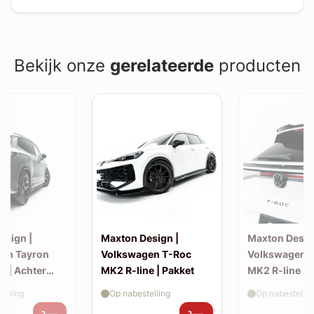
Bekijk onze
gerelateerde
producten
esign |
Maxton Design |
Maxton Desig
en Tayron
Volkswagen T-Roc
Volkswagen 
e | Achter
MK2 R-line | Pakket
MK2 R-line | 
extension (ko
elling
Op nabestelling
Op nabestellin
spoiler, v2)