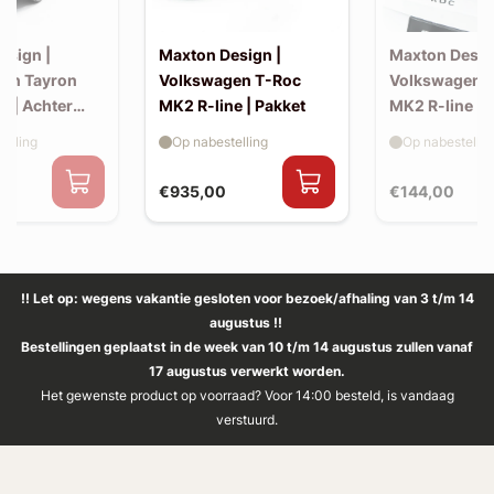
esign |
Maxton Design |
Maxton Desig
en Tayron
Volkswagen T-Roc
Volkswagen 
e | Achter
MK2 R-line | Pakket
MK2 R-line | 
extension (ko
elling
Op nabestelling
Op nabestellin
spoiler, v2)
€935,00
€144,00
!! Let op: wegens vakantie gesloten voor bezoek/afhaling van 3 t/m 14
augustus !!
Bestellingen geplaatst in de week van 10 t/m 14 augustus zullen vanaf
17 augustus verwerkt worden.
Het gewenste product op voorraad? Voor 14:00 besteld, is vandaag
verstuurd.