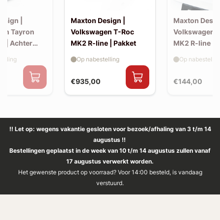
esign |
Maxton Design |
Maxton Desig
en Tayron
Volkswagen T-Roc
Volkswagen 
e | Achter
MK2 R-line | Pakket
MK2 R-line | 
extension (ko
elling
Op nabestelling
Op nabestellin
spoiler, v2)
€935,00
€144,00
!! Let op: wegens vakantie gesloten voor bezoek/afhaling van 3 t/m 14
augustus !!
Bestellingen geplaatst in de week van 10 t/m 14 augustus zullen vanaf
17 augustus verwerkt worden.
Het gewenste product op voorraad? Voor 14:00 besteld, is vandaag
verstuurd.